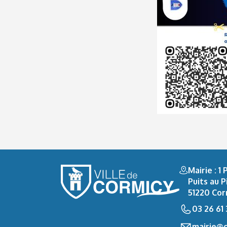
Mairie : 1
Puits au P
51220 Cor
03 26 61
mairie@c