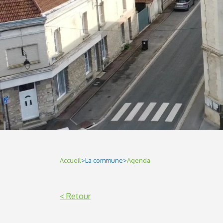
Accueil
>
La commune
>
Agenda
< Retour